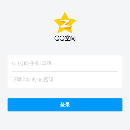
hiraishinNoJutsuShiki
hiraishinNoJutsuShiki
登录