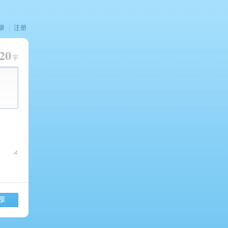
录
|
注册
20
字
享