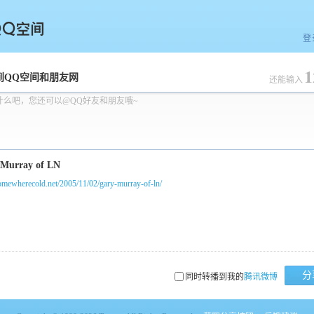
登
1
空间
到QQ空间和朋友网
还能输入
什么吧，您还可以@QQ好友和朋友哦~
somewherecold.net/2005/11/02/gary-murray-of-ln/
分
同时转播到我的
腾讯微博