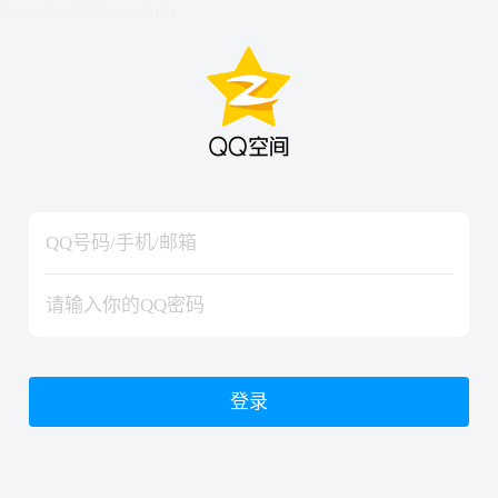
hiraishinNoJutsuShiki
hiraishinNoJutsuShiki
登录