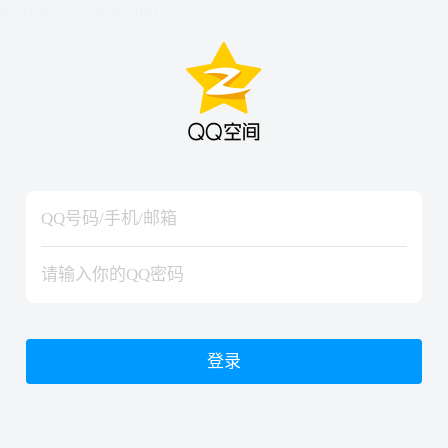
hiraishinNoJutsuShiki
hiraishinNoJutsuShiki
登录