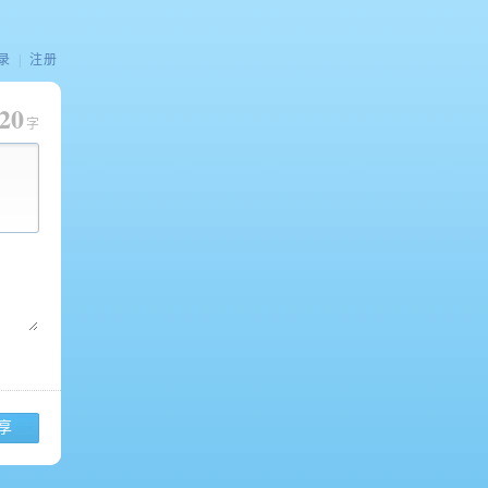
录
|
注册
20
字
享