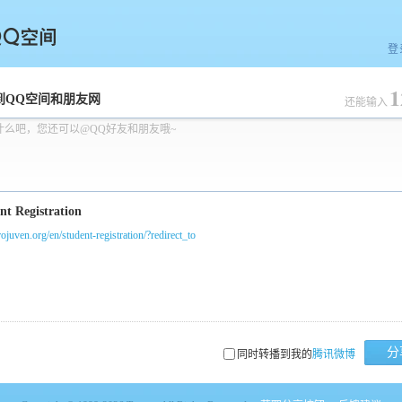
登
1
空间
到QQ空间和朋友网
还能输入
什么吧，您还可以@QQ好友和朋友哦~
projuven.org/en/student-registration/?redirect_to
分
同时转播到我的
腾讯微博