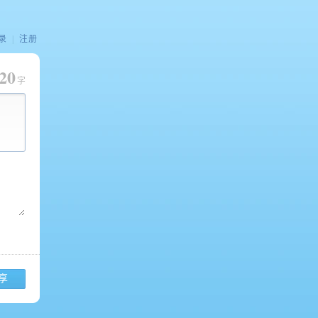
录
|
注册
20
字
享