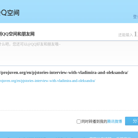
登
1
空间
到QQ空间和朋友网
还能输入
什么吧，您还可以@QQ好友和朋友哦~
projuven.org/en/pjstories-interview-with-vladimira-and-oleksandra/
分
同时转播到我的
腾讯微博