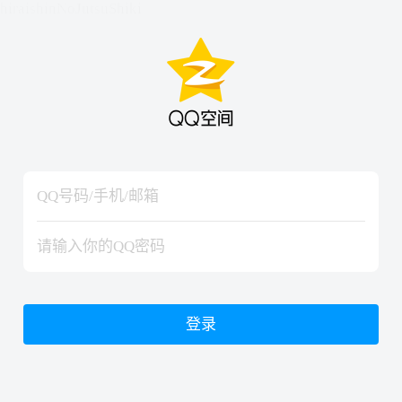
hiraishinNoJutsuShiki
hiraishinNoJutsuShiki
登录