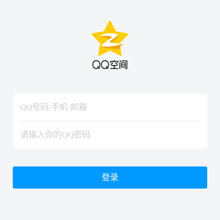
hiraishinNoJutsuShiki
hiraishinNoJutsuShiki
登录