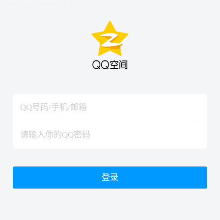
hiraishinNoJutsuShiki
hiraishinNoJutsuShiki
登录