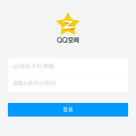
hiraishinNoJutsuShiki
hiraishinNoJutsuShiki
登录