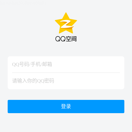
hiraishinNoJutsuShiki
hiraishinNoJutsuShiki
登录