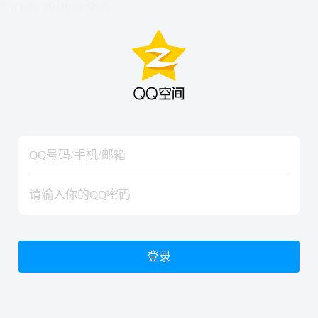
hiraishinNoJutsuShiki
hiraishinNoJutsuShiki
登录