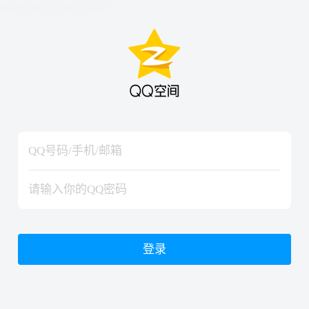
hiraishinNoJutsuShiki
hiraishinNoJutsuShiki
登录