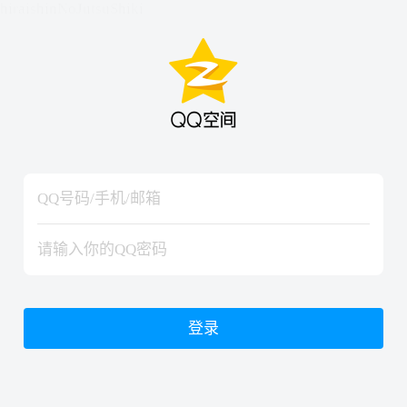
hiraishinNoJutsuShiki
hiraishinNoJutsuShiki
登录