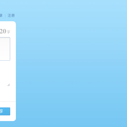
录
|
注册
20
字
享