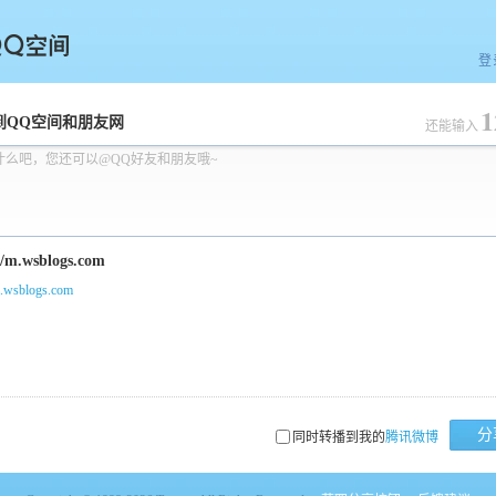
登
1
空间
到QQ空间和朋友网
还能输入
什么吧，您还可以@QQ好友和朋友哦~
m.wsblogs.com
分
同时转播到我的
腾讯微博