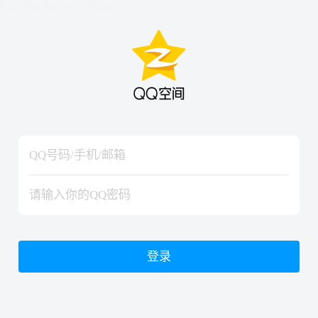
hiraishinNoJutsuShiki
hiraishinNoJutsuShiki
登录