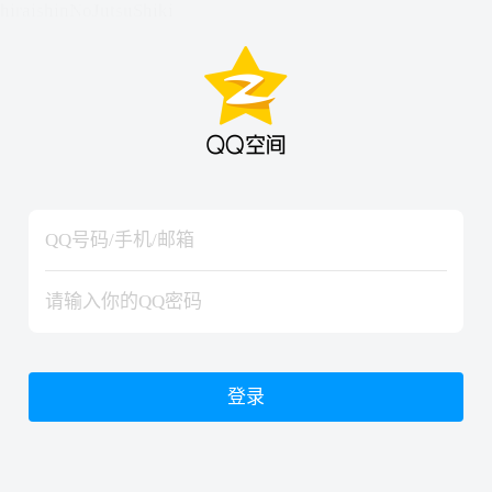
hiraishinNoJutsuShiki
hiraishinNoJutsuShiki
登录