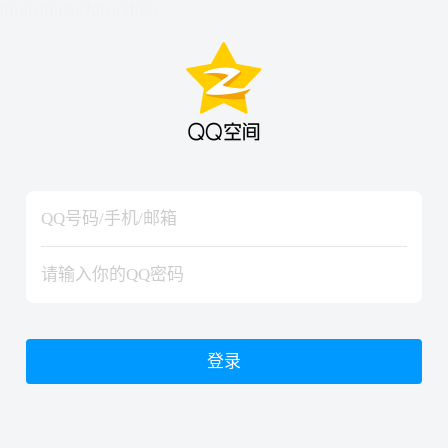
hiraishinNoJutsuShiki
hiraishinNoJutsuShiki
登录