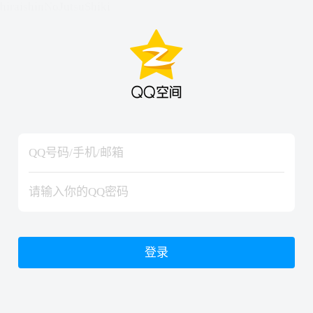
hiraishinNoJutsuShiki
hiraishinNoJutsuShiki
登录