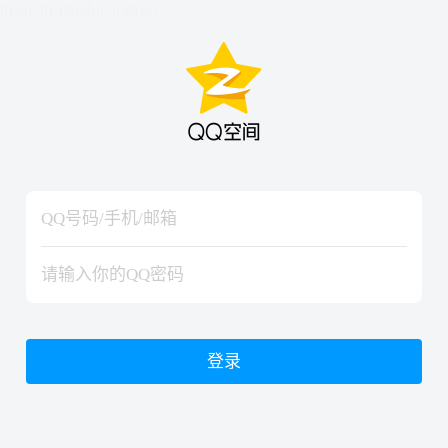
hiraishinNoJutsuShiki
hiraishinNoJutsuShiki
登录