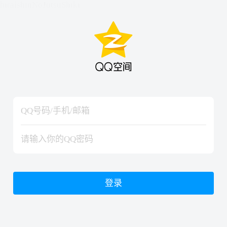
hiraishinNoJutsuShiki
hiraishinNoJutsuShiki
登录