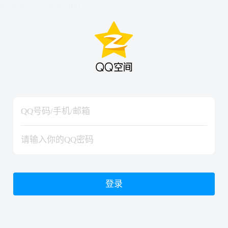
hiraishinNoJutsuShiki
hiraishinNoJutsuShiki
登录