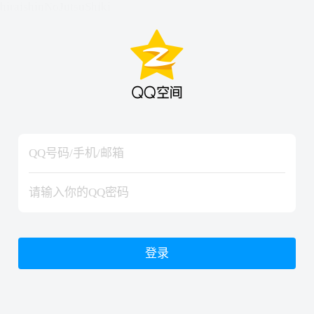
hiraishinNoJutsuShiki
hiraishinNoJutsuShiki
登录