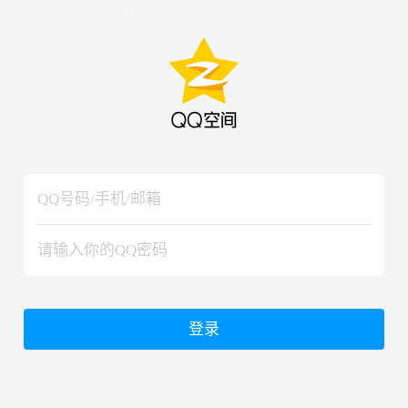
hiraishinNoJutsuShiki
hiraishinNoJutsuShiki
登录