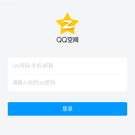
hiraishinNoJutsuShiki
hiraishinNoJutsuShiki
登录