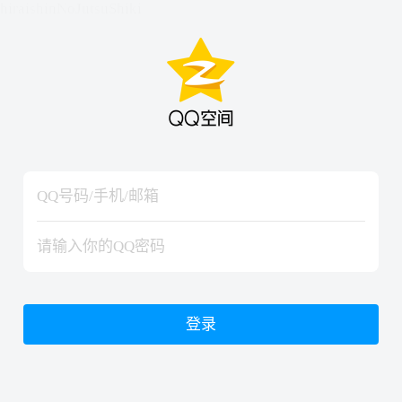
hiraishinNoJutsuShiki
hiraishinNoJutsuShiki
登录