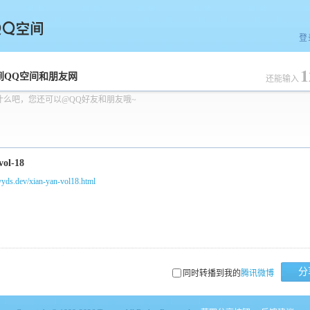
登
1
空间
到QQ空间和朋友网
还能输入
什么吧，您还可以@QQ好友和朋友哦~
/yyds.dev/xian-yan-vol18.html
分
同时转播到我的
腾讯微博