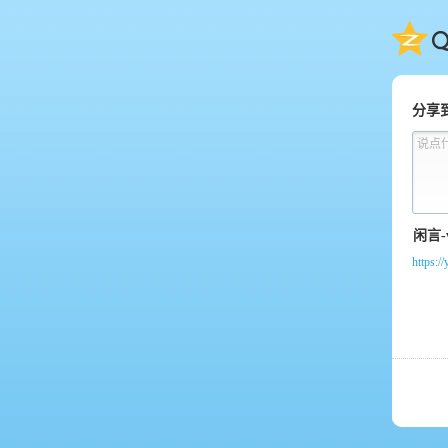
QQ
分享
说点
https:/