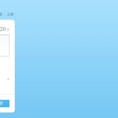
录
|
注册
20
字
享