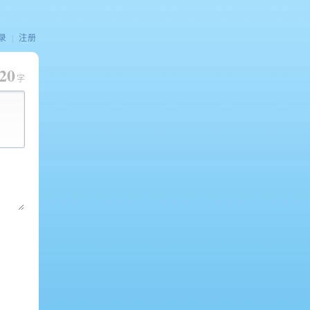
录
|
注册
20
字