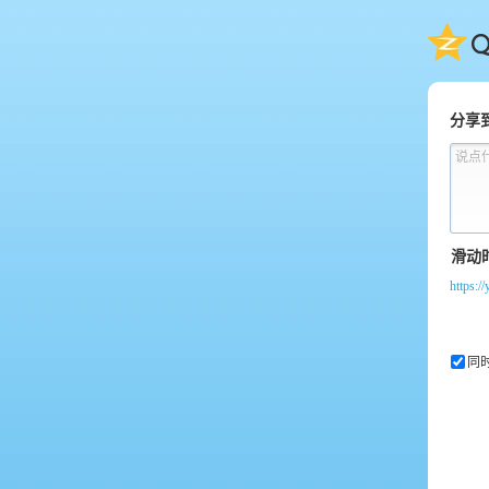
QQ
分享
说点
https:/
同