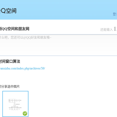
登
1
空间
到QQ空间和朋友网
还能输入
什么吧，您还可以@QQ好友和朋友哦~
/yanxizhu.com/index.php/archives/59/
时分享选中图片