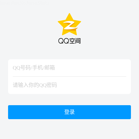
hiraishinNoJutsuShiki
hiraishinNoJutsuShiki
登录