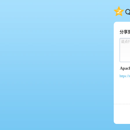
QQ
分享
说点
https:/