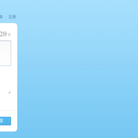
录
|
注册
20
字
享