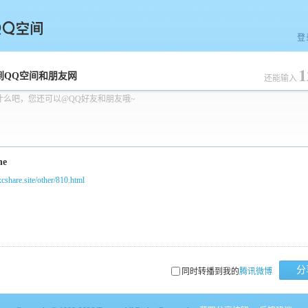
登
1
空间
到QQ空间和朋友网
还能输入
什么吧，您还可以@QQ好友和朋友哦~
/xcshare.site/other/810.html
分
同时转播到我的
腾讯微博