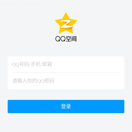
hiraishinNoJutsuShiki
hiraishinNoJutsuShiki
登录