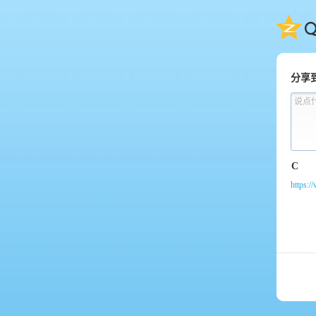
QQ
分享
说点
https:/