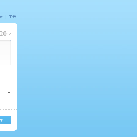
录
|
注册
20
字
享