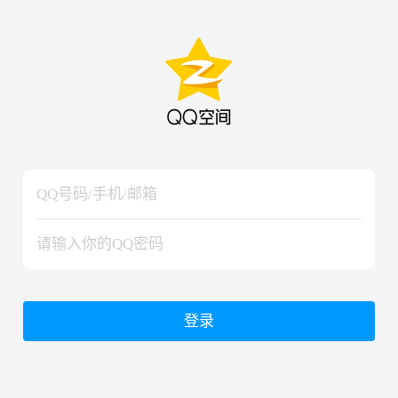
hiraishinNoJutsuShiki
hiraishinNoJutsuShiki
登录