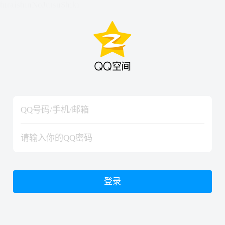
hiraishinNoJutsuShiki
hiraishinNoJutsuShiki
登录