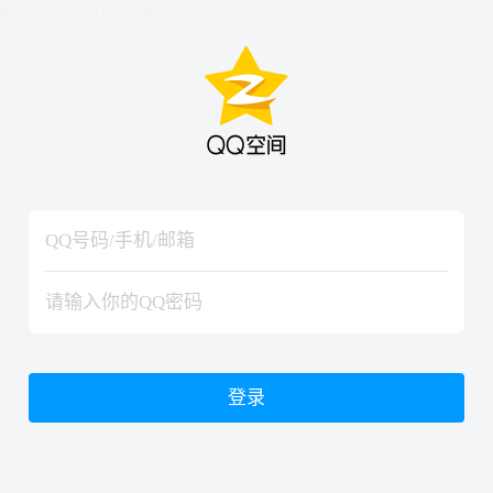
hiraishinNoJutsuShiki
hiraishinNoJutsuShiki
登录