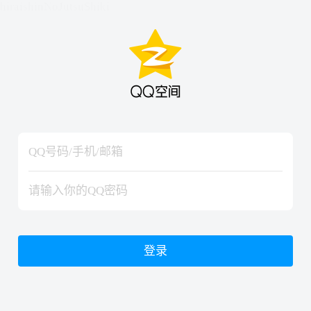
hiraishinNoJutsuShiki
hiraishinNoJutsuShiki
登录