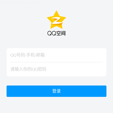
hiraishinNoJutsuShiki
hiraishinNoJutsuShiki
登录