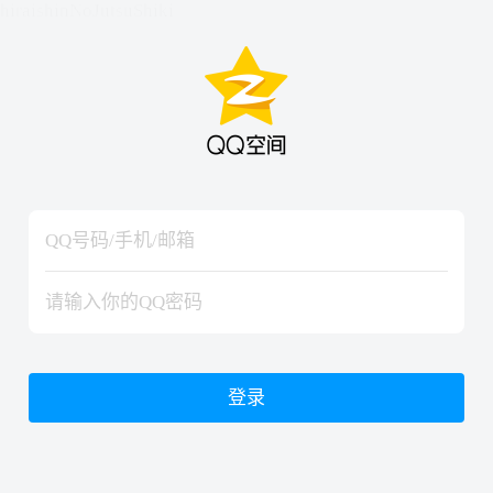
hiraishinNoJutsuShiki
hiraishinNoJutsuShiki
登录