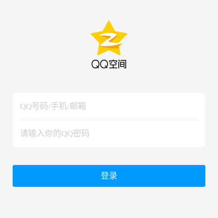
hiraishinNoJutsuShiki
hiraishinNoJutsuShiki
登录