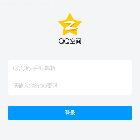
hiraishinNoJutsuShiki
hiraishinNoJutsuShiki
登录