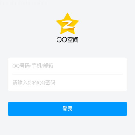
hiraishinNoJutsuShiki
hiraishinNoJutsuShiki
登录