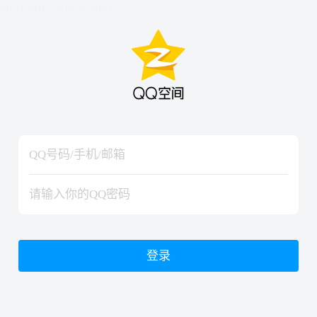
hiraishinNoJutsuShiki
hiraishinNoJutsuShiki
登录