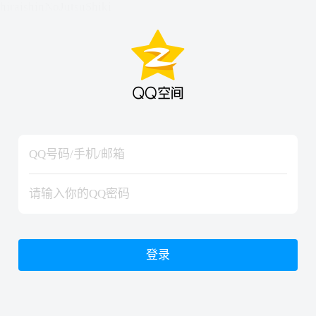
hiraishinNoJutsuShiki
hiraishinNoJutsuShiki
登录