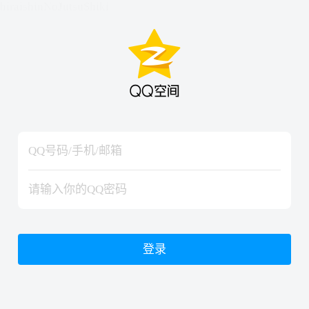
hiraishinNoJutsuShiki
hiraishinNoJutsuShiki
登录