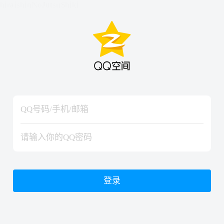
hiraishinNoJutsuShiki
hiraishinNoJutsuShiki
登录