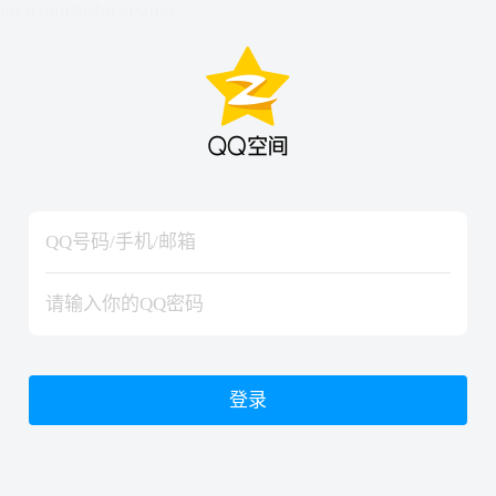
hiraishinNoJutsuShiki
hiraishinNoJutsuShiki
登录