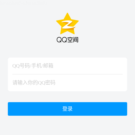
hiraishinNoJutsuShiki
hiraishinNoJutsuShiki
登录