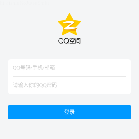
hiraishinNoJutsuShiki
hiraishinNoJutsuShiki
登录