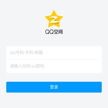
hiraishinNoJutsuShiki
hiraishinNoJutsuShiki
登录