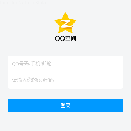
hiraishinNoJutsuShiki
hiraishinNoJutsuShiki
登录